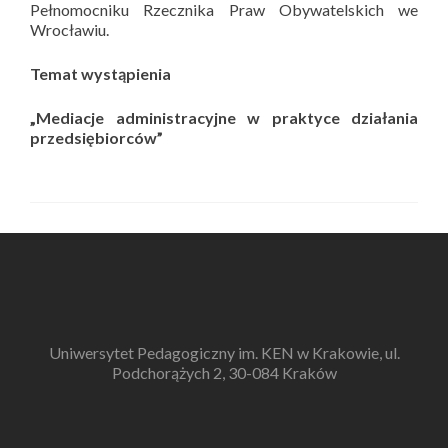
Pełnomocniku Rzecznika Praw Obywatelskich we
Wrocławiu.
Temat wystąpienia
„Mediacje administracyjne w praktyce działania
przedsiębiorców”
Uniwersytet Pedagogiczny im. KEN w Krakowie, ul.
Podchorążych 2, 30-084 Kraków