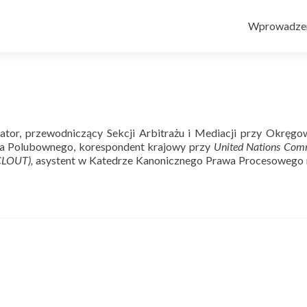
Przejdź
do
Wprowadze
treści
iator, przewodniczący Sekcji Arbitrażu i Mediacji przy Okręg
wa Polubownego, korespondent krajowy przy
United Nations Comm
CLOUT),
asystent w Katedrze Kanonicznego Prawa Procesowego 