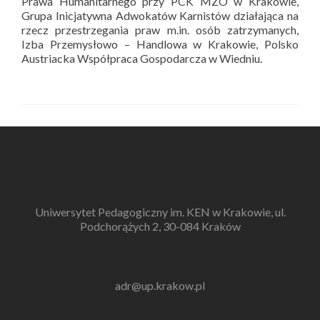
Prawa Humanitarnego przy PCK MZO w Krakowie,
Grupa Inicjatywna Adwokatów Karnistów działająca na
rzecz przestrzegania praw m.in. osób zatrzymanych,
Izba Przemysłowo – Handlowa w Krakowie, Polsko
Austriacka Współpraca Gospodarcza w Wiedniu.
Uniwersytet Pedagogiczny im. KEN w Krakowie, ul.
Podchorążych 2, 30-084 Kraków
adr@up.krakow.pl