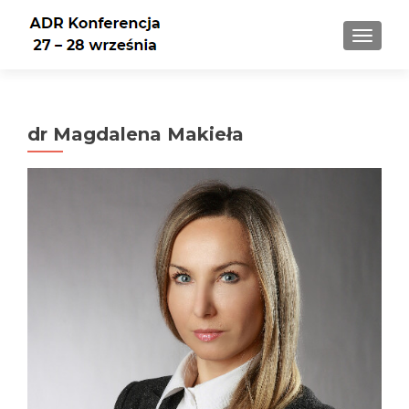
PRZEŁ
dr Magdalena Makieła