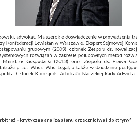
kowski, adwokat. Ma szerokie doświadczenie w prowadzeniu t
y Konfederacji Lewiatan w Warszawie. Ekspert Sejmowej Komisj
ostępowaniu grupowym (2009), członek Zespołu ds. noweliza
s. systemowych rozwiązań w zakresie polubownych metod rozwi
y Ministrze Gospodarki (2013) oraz Zespołu ds. Prawa Go
bitrażu przez Who’s Who Legal, a także w dziedzinie postęp
spolita. Członek Komisji ds. Arbitrażu Naczelnej Rady Adwokac
itraż – krytyczna analiza stanu orzecznictwa i doktryny”