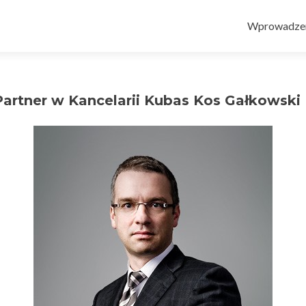
Przejdź
do
Wprowadze
treści
Partner w Kancelarii Kubas Kos Gałkowski