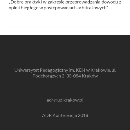
„Dobre praktyki w zakresie przeprowadzania dowodu z
opinii biegłego w postępowaniach arbitrażowych”
Uniwersytet Pedagogiczny im. KEN w Krakowie, ul.
Podchorążych 2, 30-084 Kraków
adr@up.krakow.pl
ADR Konferencja 2018